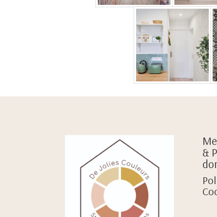
Men
& P
do
Pol
Coo