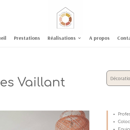
eil
Prestations
Réalisations
A propos
Cont
Décoratio
es Vaillant
Profe
Coloc
Equip