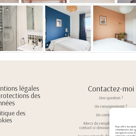
Contactez-moi
tions légales
rotections des
Une question ?
nnées
Un renseignement ?
itique des
Un commentaire ?
kies
Merci de remplir le formulaire 
contact ci-dessous avec votre mes
Pour offrir les mei
informations des ap
navigation ou les I