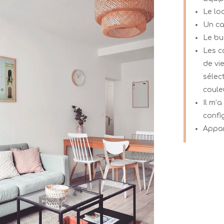
Le loc
Un ca
Le bu
Les c
de vi
sélec
coule
Il m’
confi
Appar